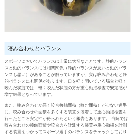
咬み合わせとバランス
スポーツにおいてバランスは非常に大切なことです。静的バラン
スと動的バランスには相関関係（静的バランスが悪いと動的バラ
ンスも悪い）があることが解っていますが、実は咬み合わせと静
的バランスにも関係があります。口を軽く開いている場合と軽く
咬んだ状態では、軽く咬んだ状態の方が重心動揺検査で安定感が
増す結果となっています。
また、咬み合わせが悪く咬合接触面積（咬む面積）が少ない選手
に、咬み合わせの面積を多くする装置を装着して重心動揺検査を
行ったところ安定性が得られたという報告もあります。 当院では
咬み合わせの接触面積や咬合力を計測する装置や重心動揺を計測
する装置をつかってスポーツ選手のバランスをチェックしており