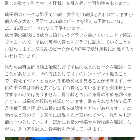
返しの動きで引きおこる怪我）を引き起こす可能性もあります。
成長期のピークは男子で13歳、女子で11歳頃と言われていますが
個人差が大きく男子では11歳にピークを迎える子供もいれば、
15、16歳にピークになる子供もいます。
成長期の確認には成長曲線というグラフを書いていくことで確認
できますので、子供の毎年の身長をグラフに記入していくことを
お勧めします。成長期のピークから約2年で最終身長に到達すると
いわれています。
私たち歯科医師は矯正治療などで子供の成長のピークを確認する
ことがあります。その方法としては手のレントゲンを撮ること
で、骨化イベントと言われる形態変化を見ることが出来ます。子
供の手の骨は年齢と共に少しずつ骨化していきますが実年齢と一
致するわけではありません。骨年齢と言われる骨の年齢を調べる
ことで、成長期の段階を確認しています。最も有名な方法で母子
尺側種子骨と呼ばれる骨の出現を確認する方法があります。この
骨は成長期のピーク直前に出現すると言われており、私たちも評
価の一つとしています。ほかにも指の骨端骨や骨端線を確認しな
がら、スコアを記入し骨年齢を予測していきます。