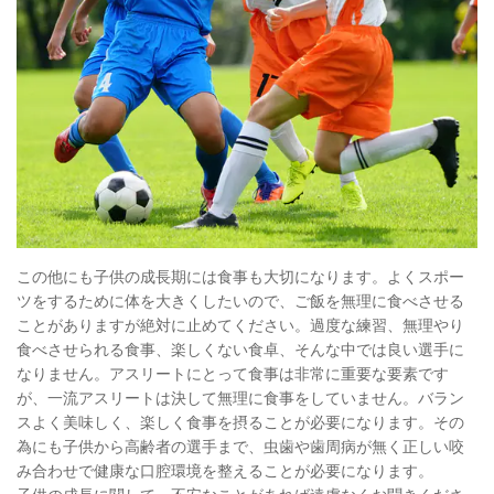
この他にも子供の成長期には食事も大切になります。よくスポー
ツをするために体を大きくしたいので、ご飯を無理に食べさせる
ことがありますが絶対に止めてください。過度な練習、無理やり
食べさせられる食事、楽しくない食卓、そんな中では良い選手に
なりません。アスリートにとって食事は非常に重要な要素です
が、一流アスリートは決して無理に食事をしていません。バラン
スよく美味しく、楽しく食事を摂ることが必要になります。その
為にも子供から高齢者の選手まで、虫歯や歯周病が無く正しい咬
み合わせで健康な口腔環境を整えることが必要になります。